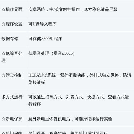
☆操作界面
安卓系统，中/英文触控操作，10寸彩色液晶屏幕
☆程序设置
可U盘导入程序
数据存储
可存储>500组程序
☆低噪音处
低噪音处理（噪音≤50db）
理
☆污染控制
HEPA过滤系统，紫外消毒功能，外排式独立风路，防污
染接液板
多方式运行
可以通过扫码方式、列表方式、快捷方式、查看方式运
行程序
☆断电保护
意外断电且恢复供电后，可选择继续运行实验
☆舱门保护
舱门误开，程序暂停，关闭舱门后继续运行