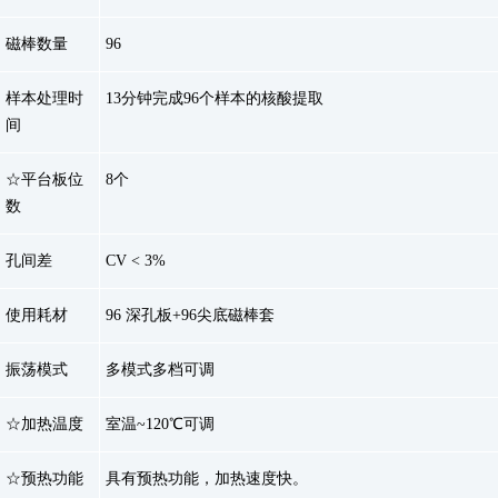
磁棒数量
96
样本处理时
13分钟完成96个样本的核酸提取
间
☆平台板位
8个
数
孔间差
CV < 3%
使用耗材
96 深孔板+96尖底磁棒套
振荡模式
多模式多档可调
☆加热温度
室温~120℃可调
☆预热功能
具有预热功能，加热速度快。